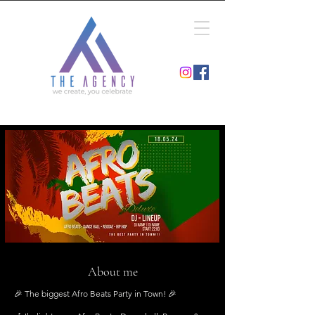
About me
🎉 The biggest Afro Beats Party in Town! 🎉