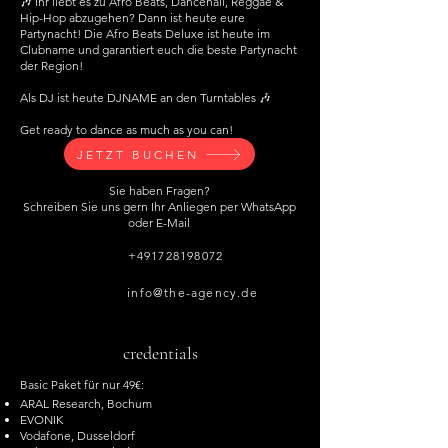
🎶 Ihr liebt es zu Afro Beats, Dancehall, Reggae &
Hip-Hop abzugehen? Dann ist heute eure
Partynacht! Die Afro Beats Deluxe ist heute im
Clubname und garantiert euch die beste Partynacht
der Region!
Als DJ ist heute DJNAME an den Turntables 🎶
Get ready to dance as much as you can!
JETZT BUCHEN
Sie haben Fragen?
Schreiben Sie uns gern Ihr Anliegen per WhatsApp
oder E-Mail
+491728198072
info@the-agency.de
credentials
Basic Paket für nur 49€:
ARAL Research, Bochum
EVONIK
Vodafone, Dusseldorf