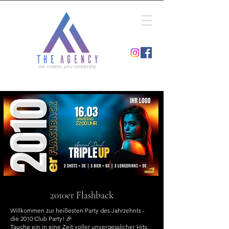
2010er Flashback
Willkommen zur heißesten Party des Jahrzehnts -
die 2010 Club Party! 🎉
Tauche ein in eine Zeit voller unvergesslicher Hits,