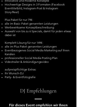
Innovative und moderne Konzepte
Hochwertige Designs in 3 Formaten (Facebook
Eventtitelbild, Instagram-Post & Instagram
Story/Reel)
Plus Paket für nur 79€:
alle im Basic Paket genannten Leistungen
Werbewirksame Konzeptbeschreibung
Auswahl von bis zu 6 Specials, damit für jeden etwas
dabei ist
Komplett Lösung für nur 149€:
alle im Plus Paket genannten Leistungen
Eventbezogenes Social Media Marketing auf Ihren
Kanälen
professioneller Social Media Posting Plan
Videotrailer & Ankündigungsvideo
aufpreispflichtige Extras:
Ihr Wunsch-DJ
Party- & Eventfotografie
DJ Empfehlungen
Für dieses Event empfehlen wir Ihnen