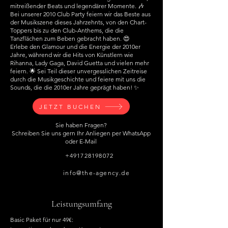
mitreißender Beats und legendärer Momente. 🎶
Bei unserer 2010 Club Party feiern wir das Beste aus
der Musikszene dieses Jahrzehnts, von den Chart-
Toppers bis zu den Club-Anthems, die die
Tanzflächen zum Beben gebracht haben. 😍
Erlebe den Glamour und die Energie der 2010er
Jahre, während wir die Hits von Künstlern wie
Rihanna, Lady Gaga, David Guetta und vielen mehr
feiern. 🌟 Sei Teil dieser unvergesslichen Zeitreise
durch die Musikgeschichte und feiere mit uns die
Sounds, die die 2010er Jahre geprägt haben! ✨
JETZT BUCHEN
Sie haben Fragen?
Schreiben Sie uns gern Ihr Anliegen per WhatsApp
oder E-Mail
+491728198072
info@the-agency.de
Leistungsumfang
Basic Paket für nur 49€: